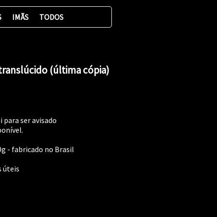
S
IMÃS
TODOS
l translúcido (última cópia)
i para ser avisado
onível.
0g - fabricado no Brasil
s úteis