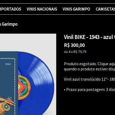
IMPORTADOS
VINIS NACIONAIS
VINIS GARIMPO
CAMISETA
is Garimpo
Vinil BIKE - 1943 - azu
R$
300,00
ou
4
x
R$
79,79
Produto esgotado. Clique aqu
quando o produto estiver disp
Vinil azul translúcido 12"- 18
• Prazo para postagem:
3 dia