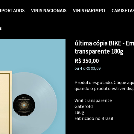
IMPORTADOS
VINIS NACIONAIS
VINIS GARIMPO
CAMISETA
s
última cópia BIKE - E
transparente 180g
R$
350,00
ou
4
x
R$
93,09
Produto esgotado. Clique aqu
quando o produto estiver disp
Vinil transparente
Gatefold
180g
Fabricado no Brasil