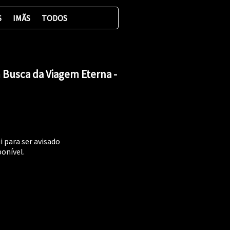
S
IMÃS
TODOS
m Busca da Viagem Eterna -
i para ser avisado
onível.