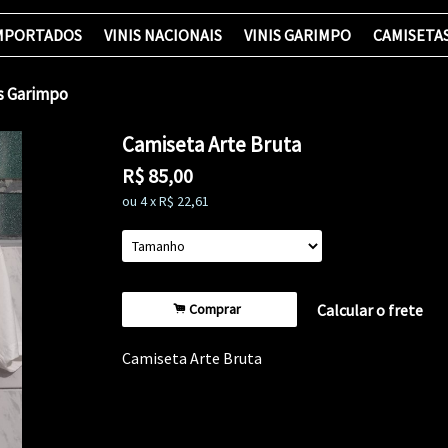
IMPORTADOS
VINIS NACIONAIS
VINIS GARIMPO
CAMISETA
is Garimpo
Camiseta Arte Bruta
R$
85,00
ou
4
x
R$
22,61
.
Comprar
Calcular o frete
Camiseta Arte Bruta