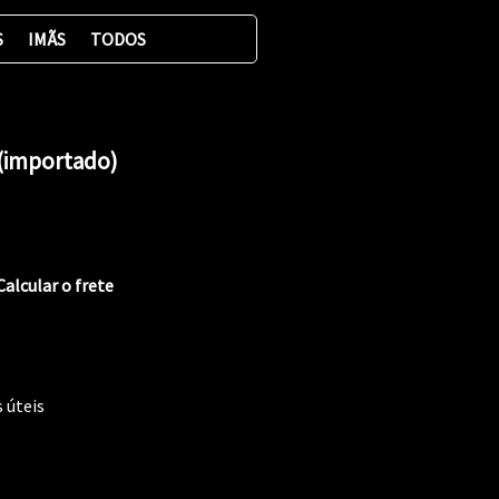
S
IMÃS
TODOS
V (importado)
Calcular o frete
s úteis