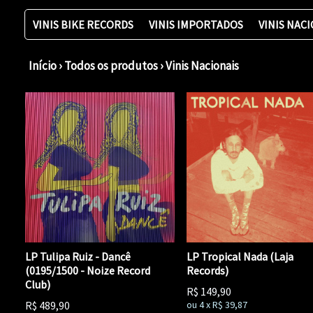
VINIS BIKE RECORDS
VINIS IMPORTADOS
VINIS NAC
Início
›
Todos os produtos
›
Vinis Nacionais
LP Tulipa Ruiz - Dancê
LP Tropical Nada (Laja
(0195/1500 - Noize Record
Records)
Club)
R$
149,90
R$
489,90
ou
4
x
R$
39,87