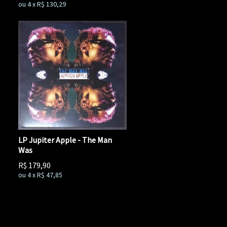
ou
4
x
R$
130,29
LP Jupiter Apple - The Man
Was
R$
179,90
ou
4
x
R$
47,85